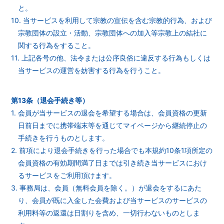
と。
10. 当サービスを利用して宗教の宣伝を含む宗教的行為、および
宗教団体の設立・活動、宗教団体への加入等宗教上の結社に
関する行為をすること。
11. 上記各号の他、法令または公序良俗に違反する行為もしくは
当サービスの運営を妨害する行為を行うこと。
第13条（退会手続き等）
1. 会員が当サービスの退会を希望する場合は、会員資格の更新
日前日までに携帯端末等を通じてマイページから継続停止の
手続きを行うものとします。
2. 前項により退会手続きを行った場合でも本規約10条1項所定の
会員資格の有効期間満了日までは引き続き当サービスにおけ
るサービスをご利用頂けます。
3. 事務局は、会員（無料会員を除く。）が退会をするにあた
り、会員が既に入金した会費および当サービスのサービスの
利用料等の返還は日割りを含め、一切行わないものとしま