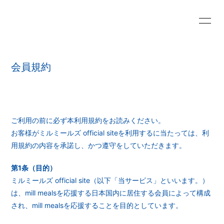
HOME
INFORMATION
会員規約
SCHEDULE
PROFILE
VIDEO
DISCOGRAPHY
CONTACT
I SAVE ME
ご利用の前に必ず本利用規約をお読みください。
お客様がミルミールズ official siteを利用するに当たっては、利
用規約の内容を承諾し、かつ遵守をしていただきます。
第1条（目的）
ミルミールズ official site（以下「当サービス」といいます。）
無料会員登録
ログイン
は、mill mealsを応援する日本国内に居住する会員によって構成
され、mill mealsを応援することを目的としています。